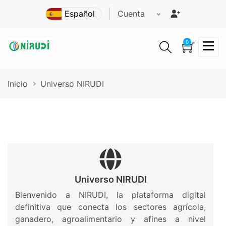
Pasar
Cuenta
al
contenido
principal
0
Ruta
Inicio
Universo NIRUDI
de
navegación
Universo NIRUDI
Bienvenido a NIRUDI, la plataforma digital
definitiva que conecta los sectores agrícola,
ganadero, agroalimentario y afines a nivel