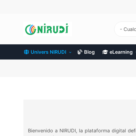
Pasar
al
contenido
principal
- Cualq
Univers NIRUDI
Blog
eLearning
Bienvenido a NIRUDI, la plataforma digital def