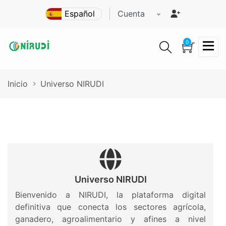
Pasar
Cuenta
al
contenido
principal
0
Ruta
Inicio
Universo NIRUDI
de
navegación
Universo NIRUDI
Bienvenido a NIRUDI, la plataforma digital
definitiva que conecta los sectores agrícola,
ganadero, agroalimentario y afines a nivel