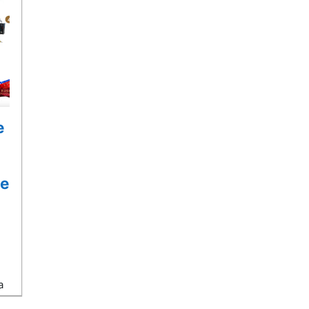
e
le
a