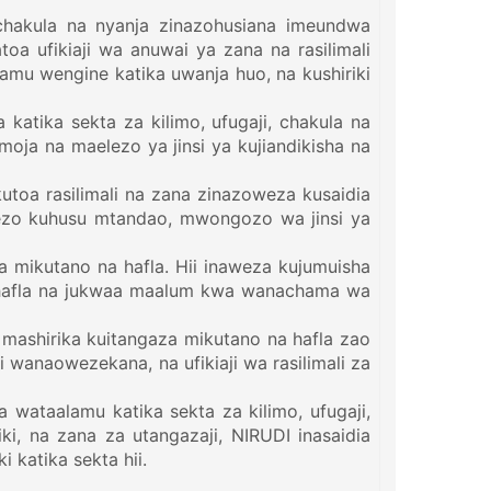
chakula na nyanja zinazohusiana imeundwa
toa ufikiaji wa anuwai ya zana na rasilimali
mu wengine katika uwanja huo, na kushiriki
atika sekta za kilimo, ufugaji, chakula na
moja na maelezo ya jinsi ya kujiandikisha na
utoa rasilimali na zana zinazoweza kusaidia
okezo kuhusu mtandao, mwongozo wa jinsi ya
a mikutano na hafla. Hii inaweza kujumuisha
a hafla na jukwaa maalum kwa wanachama wa
mashirika kuitangaza mikutano na hafla zao
wanaowezekana, na ufikiaji wa rasilimali za
 wataalamu katika sekta za kilimo, ufugaji,
iki, na zana za utangazaji, NIRUDI inasaidia
 katika sekta hii.