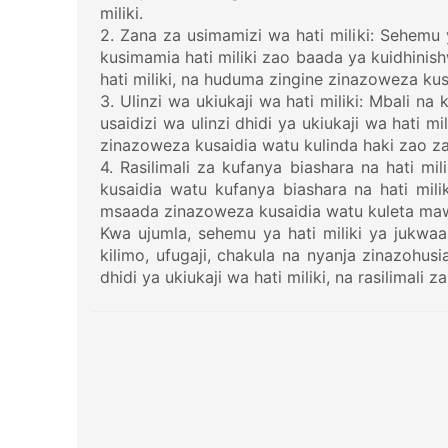
miliki.
2. Zana za usimamizi wa hati miliki: Sehemu 
kusimamia hati miliki zao baada ya kuidhinishw
hati miliki, na huduma zingine zinazoweza ku
3. Ulinzi wa ukiukaji wa hati miliki: Mbali n
usaidizi wa ulinzi dhidi ya ukiukaji wa hati m
zinazoweza kusaidia watu kulinda haki zao za 
4. Rasilimali za kufanya biashara na hati mi
kusaidia watu kufanya biashara na hati mili
msaada zinazoweza kusaidia watu kuleta maw
Kwa ujumla, sehemu ya hati miliki ya jukwaa 
kilimo, ufugaji, chakula na nyanja zinazohusi
dhidi ya ukiukaji wa hati miliki, na rasilimali 