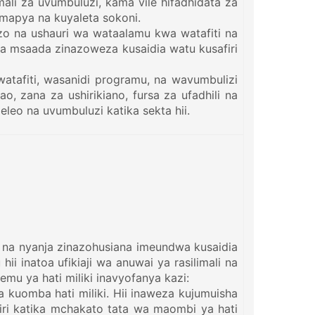
mali za uvumbuluzi, kama vile hifadhidata za
 mapya na kuyaleta sokoni.
 na ushauri wa wataalamu kwa watafiti na
 za msaada zinazoweza kusaidia watu kusafiri
watafiti, wasanidi programu, na wavumbulizi
o, zana za ushirikiano, fursa za ufadhili na
leo na uvumbuluzi katika sekta hii.
la, na nyanja zinazohusiana imeundwa kusaidia
ii inatoa ufikiaji wa anuwai ya rasilimali na
emu ya hati miliki inavyofanya kazi:
a kuomba hati miliki. Hii inaweza kujumuisha
iri katika mchakato tata wa maombi ya hati