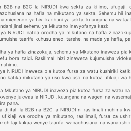
a B2B na B2C la NIRUDI kwa sekta za kilimo, ufugaji, 
nazohusiana na hafla na mikutano ya sekta. Sehemu hii ina
 mienendo ya hivi karibuni ya sekta, kuungana na wataala
ndani jinsi sehemu ya Mkutano inavyofanya kazi:
a NIRUDI inatoa orodha ya mikutano na hafla zinazokuja k
umuisha taarifa kuhusu eneo, tarehe, na mada ya hafla, pa
odha ya hafla zinazokuja, sehemu ya Mkutano inaweza pia k
fu bora zaidi. Rasilimali hizi zinaweza kujumuisha vid
e muhimu.
a NIRUDI inaweza pia kutoa fursa za watu kushiriki katik
no katika mikutano ya uso kwa uso, na kutoa ufikiaji w
a Mkutano ya NIRUDI inaweza pia kutoa fursa za watu na 
kwenye jukwaa la NIRUDI, kuungana na wageni na wasemaji 
ira pana.
dijitali la B2B na B2C la NIRUDI ni rasilimali muhimu kwa
fikiaji wa orodha ya mikutano, rasilimali, fursa za ushir
zohitaji kukaa wenye taarifa, wanaohusiana, na wanaoshiriki