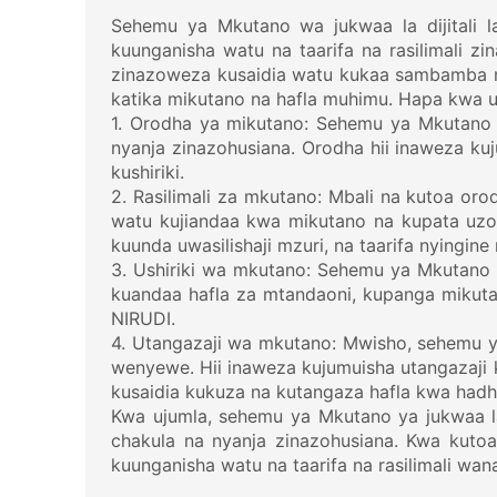
Sehemu ya Mkutano wa jukwaa la dijitali l
kuunganisha watu na taarifa na rasilimali zi
zinazoweza kusaidia watu kukaa sambamba na
katika mikutano na hafla muhimu. Hapa kwa u
1. Orodha ya mikutano: Sehemu ya Mkutano y
nyanja zinazohusiana. Orodha hii inaweza kuj
kushiriki.
2. Rasilimali za mkutano: Mbali na kutoa or
watu kujiandaa kwa mikutano na kupata uzoe
kuunda uwasilishaji mzuri, na taarifa nyingin
3. Ushiriki wa mkutano: Sehemu ya Mkutano y
kuandaa hafla za mtandaoni, kupanga mikuta
NIRUDI.
4. Utangazaji wa mkutano: Mwisho, sehemu y
wenyewe. Hii inaweza kujumuisha utangazaji 
kusaidia kukuza na kutangaza hafla kwa hadh
Kwa ujumla, sehemu ya Mkutano ya jukwaa la 
chakula na nyanja zinazohusiana. Kwa kutoa u
kuunganisha watu na taarifa na rasilimali wana