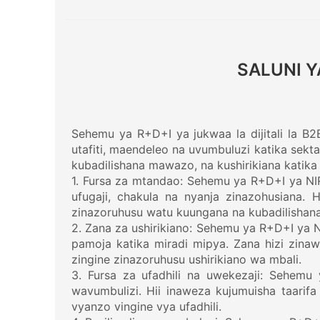
SALUNI 
Sehemu ya R+D+I ya jukwaa la dijitali la B
utafiti, maendeleo na uvumbuluzi katika sekta
kubadilishana mawazo, na kushirikiana katika
1. Fursa za mtandao: Sehemu ya R+D+I ya NIR
ufugaji, chakula na nyanja zinazohusiana. 
zinazoruhusu watu kuungana na kubadilisha
2. Zana za ushirikiano: Sehemu ya R+D+I ya N
pamoja katika miradi mipya. Zana hizi zina
zingine zinazoruhusu ushirikiano wa mbali.
3. Fursa za ufadhili na uwekezaji: Sehemu 
wavumbulizi. Hii inaweza kujumuisha taarif
vyanzo vingine vya ufadhili.