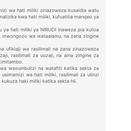
mizi wa hati miliki zinazoweza kusaidia watu
lizika kwa hati miliki, kufuatilia marejeo ya
u ya hati miliki ya NIRUDI inaweza pia kutoa
heria, mwongozo wa wataalamu, na zana zingine
oa ufikiaji wa rasilimali na zana zinazoweza
i, rasilimali za uuzaji, na aina zingine za
kimitambo.
kwa wavumbulizi na watafiti katika sekta za
simamizi wa hati miliki, rasilimali za ulinzi
 kukuza haki miliki katika sekta hii.