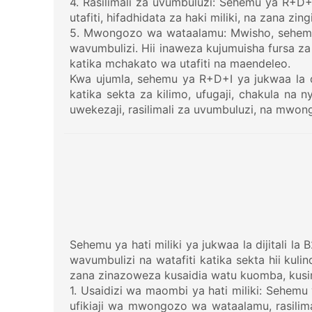
4. Rasilimali za uvumbuluzi: Sehemu ya R+D+I
utafiti, hifadhidata za haki miliki, na zana
5. Mwongozo wa wataalamu: Mwisho, sehemu 
wavumbulizi. Hii inaweza kujumuisha fursa za
katika mchakato wa utafiti na maendeleo.
Kwa ujumla, sehemu ya R+D+I ya jukwaa la di
katika sekta za kilimo, ufugaji, chakula na n
uwekezaji, rasilimali za uvumbuluzi, na mwon
Sehemu ya hati miliki ya jukwaa la dijitali l
wavumbulizi na watafiti katika sekta hii kuli
zana zinazoweza kusaidia watu kuomba, kusimam
1. Usaidizi wa maombi ya hati miliki: Sehemu 
ufikiaji wa mwongozo wa wataalamu, rasilim