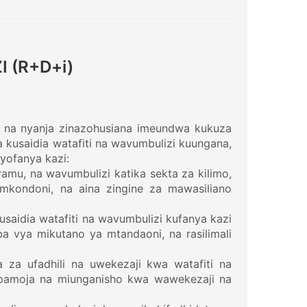
 (R+D+i)
a, na nyanja zinazohusiana imeundwa kukuza
za kusaidia watafiti na wavumbulizi kuungana,
yofanya kazi:
amu, na wavumbulizi katika sekta za kilimo,
 mkondoni, na aina zingine za mawasiliano
usaidia watafiti na wavumbulizi kufanya kazi
a vya mikutano ya mtandaoni, na rasilimali
 za ufadhili na uwekezaji kwa watafiti na
i, pamoja na miunganisho kwa wawekezaji na