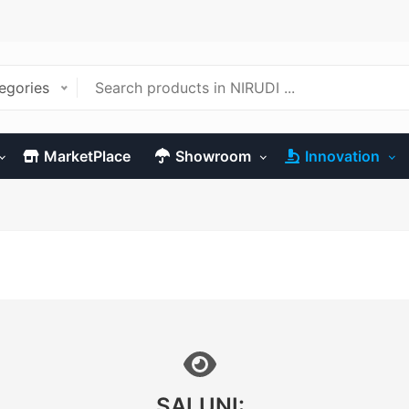
tegories
MarketPlace
Showroom
Innovation
SALUNI: