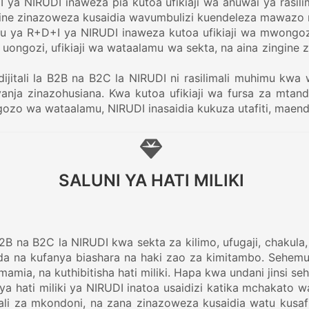
 ya NIRUDI inaweza pia kutoa ufikiaji wa anuwai ya rasili
 zingine zinazoweza kusaidia wavumbulizi kuendeleza mawazo
ya R+D+I ya NIRUDI inaweza kutoa ufikiaji wa mwongozo
 uongozi, ufikiaji wa wataalamu wa sekta, na aina zingine
jitali la B2B na B2C la NIRUDI ni rasilimali muhimu kwa 
yanja zinazohusiana. Kwa kutoa ufikiaji wa fursa za mtanda
gozo wa wataalamu, NIRUDI inasaidia kukuza utafiti, maende
SALUNI YA HATI MILIKI
a B2B na B2C la NIRUDI kwa sekta za kilimo, ufugaji, chaku
nda na kufanya biashara na haki zao za kimitambo. Sehemu h
ia, na kuthibitisha hati miliki. Hapa kwa undani jinsi seh
ya hati miliki ya NIRUDI inatoa usaidizi katika mchakato w
ali za mkondoni, na zana zinazoweza kusaidia watu kusaf