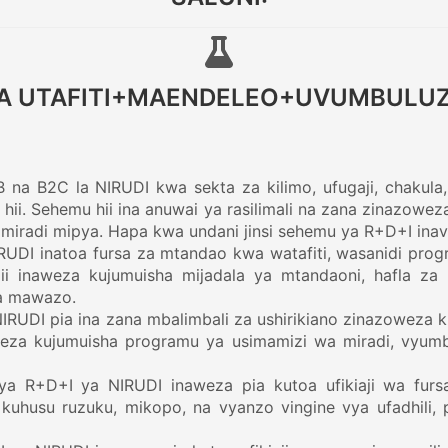
YA UTAFITI+MAENDELEO+UVUMBULUZI
2B na B2C la NIRUDI kwa sekta za kilimo, ufugaji, chakul
 hii. Sehemu hii ina anuwai ya rasilimali na zana zinazowe
 miradi mipya. Hapa kwa undani jinsi sehemu ya R+D+I inav
UDI inatoa fursa za mtandao kwa watafiti, wasanidi progr
Hii inaweza kujumuisha mijadala ya mtandaoni, hafla za
na mawazo.
IRUDI pia ina zana mbalimbali za ushirikiano zinazoweza k
weza kujumuisha programu ya usimamizi wa miradi, vyumb
ya R+D+I ya NIRUDI inaweza pia kutoa ufikiaji wa fursa
a kuhusu ruzuku, mikopo, na vyanzo vingine vya ufadhil