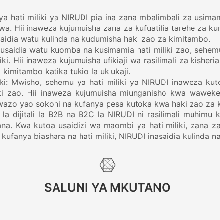
ya hati miliki ya NIRUDI pia ina zana mbalimbali za usima
a. Hii inaweza kujumuisha zana za kufuatilia tarehe za kuma
saidia watu kulinda na kudumisha haki zao za kimitambo.
a kusaidia watu kuomba na kusimamia hati miliki zao, sehem
iliki. Hii inaweza kujumuisha ufikiaji wa rasilimali za kis
kimitambo katika tukio la ukiukaji.
liki: Mwisho, sehemu ya hati miliki ya NIRUDI inaweza kut
ki zao. Hii inaweza kujumuisha miunganisho kwa wawekezaj
azo yao sokoni na kufanya pesa kutoka kwa haki zao za 
la dijitali la B2B na B2C la NIRUDI ni rasilimali muhimu 
ana. Kwa kutoa usaidizi wa maombi ya hati miliki, zana za u
za kufanya biashara na hati miliki, NIRUDI inasaidia kulinda na
SALUNI YA MKUTANO