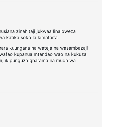
husiana zinahitaji jukwaa linaloweza
wa katika soko la kimataifa.
shara kuungana na wateja na wasambazaji
ika wafao kupanua mtandao wao na kukuza
hi, ikipunguza gharama na muda wa