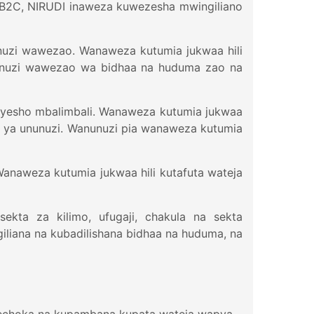
na B2C, NIRUDI inaweza kuwezesha mwingiliano
uzi wawezao. Wanaweza kutumia jukwaa hili
nunuzi wawezao wa bidhaa na huduma zao na
onyesho mbalimbali. Wanaweza kutumia jukwaa
hi ya ununuzi. Wanunuzi pia wanaweza kutumia
anaweza kutumia jukwaa hili kutafuta wateja
 sekta za kilimo, ufugaji, chakula na sekta
iliana na kubadilishana bidhaa na huduma, na