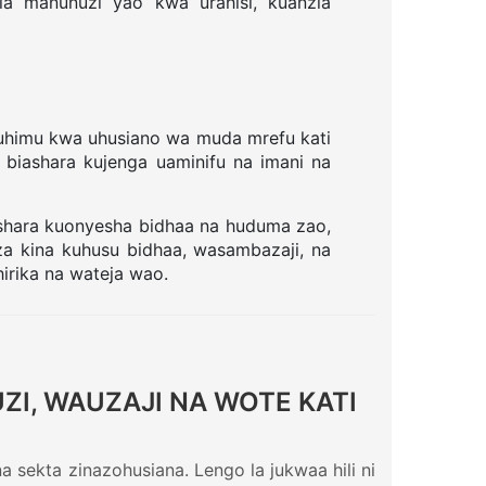
ia manunuzi yao kwa urahisi, kuanzia
 muhimu kwa uhusiano wa muda mrefu kati
a biashara kujenga uaminifu na imani na
ashara kuonyesha bidhaa na huduma zao,
a kina kuhusu bidhaa, wasambazaji, na
irika na wateja wao.
I, WAUZAJI NA WOTE KATI
na sekta zinazohusiana. Lengo la jukwaa hili ni