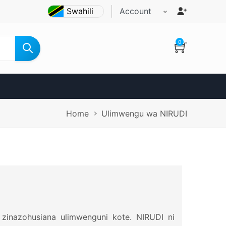
Account
0
Breadcrumb
Home
Ulimwengu wa NIRUDI
ta zinazohusiana ulimwenguni kote. NIRUDI ni