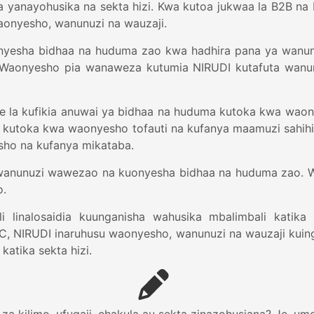
ka yanayohusika na sekta hizi. Kwa kutoa jukwaa la B2B 
waonyesho, wanunuzi na wauzaji.
nyesha bidhaa na huduma zao kwa hadhira pana ya wanun
. Waonyesho pia wanaweza kutumia NIRUDI kutafuta wa
ee la kufikia anuwai ya bidhaa na huduma kutoka kwa wa
ma kutoka kwa waonyesho tofauti na kufanya maamuzi sahi
sho na kufanya mikataba.
a wanunuzi wawezao na kuonyesha bidhaa na huduma zao. W
o.
li linalosaidia kuunganisha wahusika mbalimbali katika
C, NIRUDI inaruhusu waonyesho, wanunuzi na wauzaji kuing
katika sekta hizi.