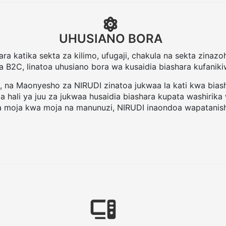
UHUSIANO BORA
a katika sekta za kilimo, ufugaji, chakula na sekta zinazo
B na B2C, linatoa uhusiano bora wa kusaidia biashara kufaniki
i, na Maonyesho za NIRUDI zinatoa jukwaa la kati kwa bia
za hali ya juu za jukwaa husaidia biashara kupata washir
a moja kwa moja na manunuzi, NIRUDI inaondoa wapatanis