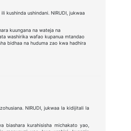
 ili kushinda ushindani. NIRUDI, jukwaa
hara kuungana na wateja na
upata washirika wafao kupanua mtandao
esha bidhaa na huduma zao kwa hadhira
ohusiana. NIRUDI, jukwaa la kidijitali la
a biashara kurahisisha michakato yao,