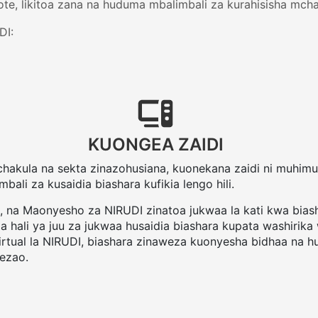
te, likitoa zana na huduma mbalimbali za kurahisisha mc
DI:
KUONGEA ZAIDI
 chakula na sekta zinazohusiana, kuonekana zaidi ni muhimu 
mbali za kusaidia biashara kufikia lengo hili.
i, na Maonyesho za NIRUDI zinatoa jukwaa la kati kwa bia
za hali ya juu za jukwaa husaidia biashara kupata washir
rtual la NIRUDI, biashara zinaweza kuonyesha bidhaa na h
ezao.