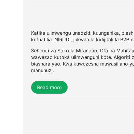
Katika ulimwengu unaozidi kuunganika, biashar
kufuatilia. NIRUDI, jukwaa la kidijitali la B2
Sehemu za Soko la Mitandao, Ofa na Mahitaj
wawezao kutoka ulimwenguni kote. Algoriti 
biashara yao. Kwa kuwezesha mawasiliano y
manunuzi.
Read more