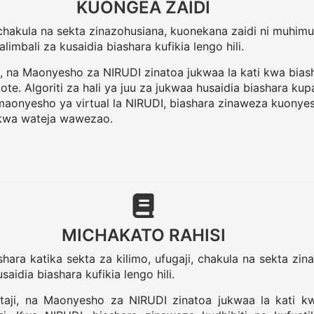
KUONGEA ZAIDI
 chakula na sekta zinazohusiana, kuonekana zaidi ni muhimu
limbali za kusaidia biashara kufikia lengo hili.
, na Maonyesho za NIRUDI zinatoa jukwaa la kati kwa bias
e. Algoriti za hali ya juu za jukwaa husaidia biashara k
maonyesho ya virtual la NIRUDI, biashara zinaweza kuony
a kwa wateja wawezao.
MICHAKATO RAHISI
ra katika sekta za kilimo, ufugaji, chakula na sekta zinaz
idia biashara kufikia lengo hili.
aji, na Maonyesho za NIRUDI zinatoa jukwaa la kati kw