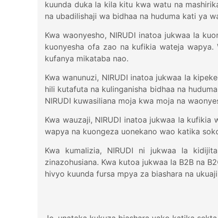
kuunda duka la kila kitu kwa watu na mashiri
na ubadilishaji wa bidhaa na huduma kati ya 
Kwa waonyesho, NIRUDI inatoa jukwaa la kuo
kuonyesha ofa zao na kufikia wateja wapya
kufanya mikataba nao.
Kwa wanunuzi, NIRUDI inatoa jukwaa la kipek
hili kutafuta na kulinganisha bidhaa na hudu
NIRUDI kuwasiliana moja kwa moja na waonye
Kwa wauzaji, NIRUDI inatoa jukwaa la kufiki
wapya na kuongeza uonekano wao katika sok
Kwa kumalizia, NIRUDI ni jukwaa la kidijita
zinazohusiana. Kwa kutoa jukwaa la B2B na B2
hivyo kuunda fursa mpya za biashara na ukuaji 