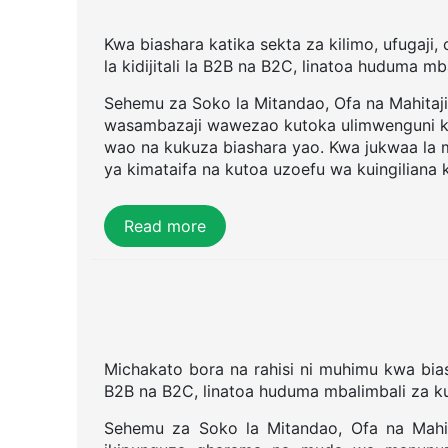
Kwa biashara katika sekta za kilimo, ufugaji,
la kidijitali la B2B na B2C, linatoa huduma mba
Sehemu za Soko la Mitandao, Ofa na Mahitaji
wasambazaji wawezao kutoka ulimwenguni kot
wao na kukuza biashara yao. Kwa jukwaa la 
ya kimataifa na kutoa uzoefu wa kuingilian
Read more
Michakato bora na rahisi ni muhimu kwa biasha
B2B na B2C, linatoa huduma mbalimbali za kusa
Sehemu za Soko la Mitandao, Ofa na Mahit