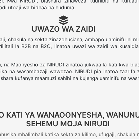
 Kwa NIRUDI, biashara zinaweza kudhibiti na kufuatil
adi utoaji wa bidhaa na huduma.
UWAZO WA ZAIDI
gaji, chakula na sekta zinazohusiana, ambapo uaminifu ni
dijitali la B2B na B2C, linatoa uwazi wa zaidi wa kusaidi
i, na Maonyesho za NIRUDI zinatoa jukwaa la kati kwa bi
ka na wasambazaji wawezao. NIRUDI pia inatoa taarifa z
iashara kufanya maamuzi sahihi na kujenga uaminifu na wash
 KATI YA WANAOONYESHA, WANUNUZ
SEHEMU MOJA NIRUDI
wahusika mbalimbali katika sekta za kilimo, ufugaji, chakula 