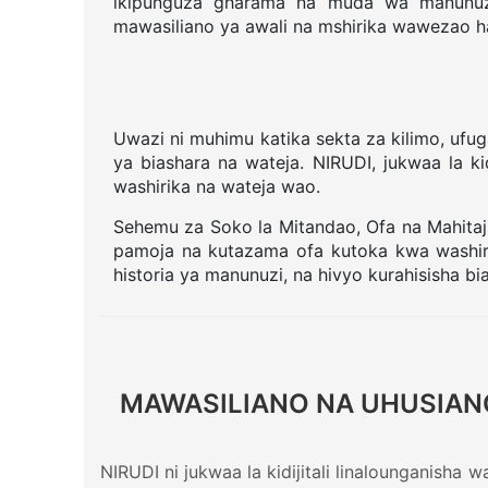
ikipunguza gharama na muda wa manunuzi.
mawasiliano ya awali na mshirika wawezao h
Uwazi ni muhimu katika sekta za kilimo, ufu
ya biashara na wateja. NIRUDI, jukwaa la ki
washirika na wateja wao.
Sehemu za Soko la Mitandao, Ofa na Mahitaj
pamoja na kutazama ofa kutoka kwa washiri
historia ya manunuzi, na hivyo kurahisisha b
MAWASILIANO NA UHUSIANO
NIRUDI ni jukwaa la kidijitali linalounganisha 