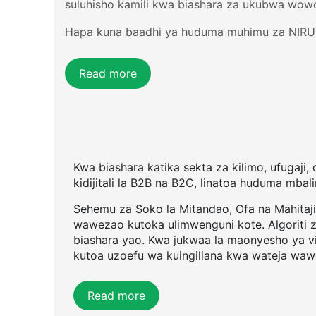
suluhisho kamili kwa biashara za ukubwa wowo
Hapa kuna baadhi ya huduma muhimu za NIRU
Read more
Kwa biashara katika sekta za kilimo, ufugaji,
kidijitali la B2B na B2C, linatoa huduma mbali
Sehemu za Soko la Mitandao, Ofa na Mahitaj
wawezao kutoka ulimwenguni kote. Algoriti 
biashara yao. Kwa jukwaa la maonyesho ya vi
kutoa uzoefu wa kuingiliana kwa wateja waw
Read more