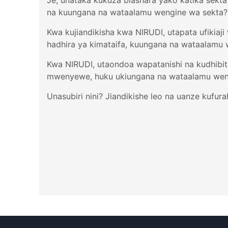
Je, unataka kukuza biashara yako katika sekt
na kuungana na wataalamu wengine wa sekta? N
Kwa kujiandikisha kwa NIRUDI, utapata ufikiaji
hadhira ya kimataifa, kuungana na wataalamu
Kwa NIRUDI, utaondoa wapatanishi na kudhib
mwenyewe, huku ukiungana na wataalamu wen
Unasubiri nini? Jiandikishe leo na uanze kufur