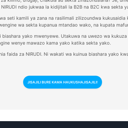
a za kilimo, ufugaji, chakula au sekta zinazohusiana? Je,
IRUDI ndio jukwaa la kidijitali la B2B na B2C kwa sekta y
 wa seti kamili ya zana na rasilimali zilizoundwa kukusaid
 wengine wa sekta kupanua mtandao wako, na kupata mafu
iti biashara yako mwenyewe. Utakuwa na uwezo wa kukuza
gine wenye mawazo kama yako katika sekta yako.
ahia faida za NIRUDI. Ni wakati wa kuinua biashara yako kw
JISAJILI BURE KAMA HAUKUSHAJISAJILI!