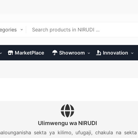
tegories
MarketPlace
Showroom
Innovation
Ulimwengu wa NIRUDI
inalounganisha sekta ya kilimo, ufugaji, chakula na sek