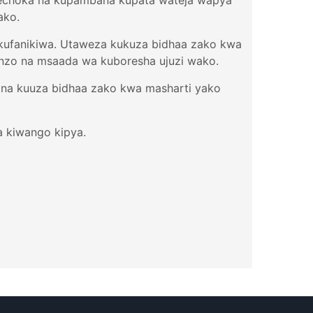
 umechoka na kupambana kupata wateja wapya
ako.
ia kufanikiwa. Utaweza kukuza bidhaa zako kwa
nzo na msaada wa kuboresha ujuzi wako.
 na kuuza bidhaa zako kwa masharti yako
a kiwango kipya.