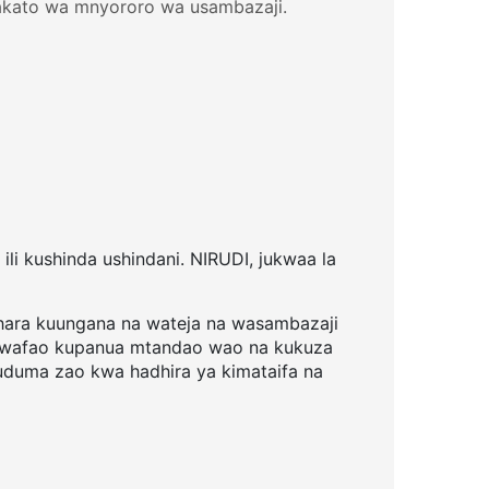
hakato wa mnyororo wa usambazaji.
ili kushinda ushindani. NIRUDI, jukwaa la
shara kuungana na wateja na wasambazaji
ika wafao kupanua mtandao wao na kukuza
uduma zao kwa hadhira ya kimataifa na