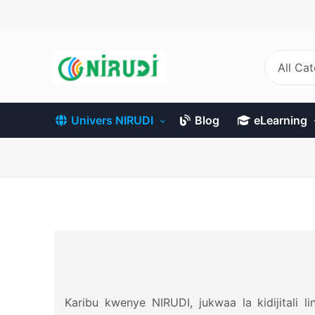
Skip
to
main
content
All Ca
Univers NIRUDI
Blog
eLearning
Karibu kwenye NIRUDI, jukwaa la kidijitali l