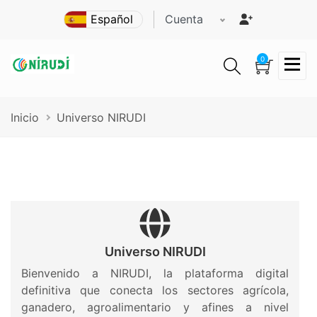
Pasar
Cuenta
al
contenido
principal
0
Ruta
Inicio
Universo NIRUDI
de
navegación
Universo NIRUDI
Bienvenido a NIRUDI, la plataforma digital
definitiva que conecta los sectores agrícola,
ganadero, agroalimentario y afines a nivel