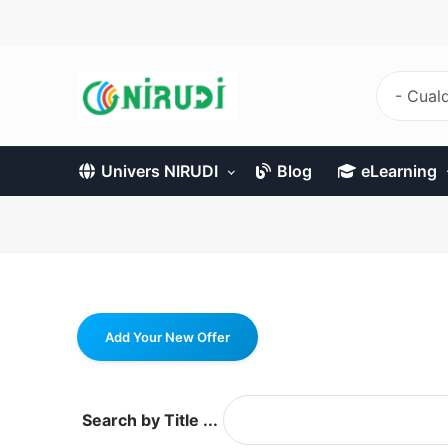
Pasar
al
contenido
principal
- Cualq
Univers NIRUDI
Blog
eLearning
Add Your New Offer
Search by Title ...