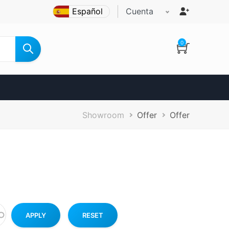
Cuenta
0
Ruta
Showroom
Offer
Offer
de
navegación